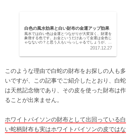
白色の風水効果と白い財布の金運アップ効果
風水では白い色は金運とつながりが大変深く、財運を
象徴する色です。お金というだけあって金運は金色じ
ゃなないの？と思う人もいらっしゃるでしょうが、特
に風水を重んじる中国では白色は金色に近い金運アッ
2017.12.27
プの力を持つとされています。
このような理由で白蛇の財布をお探しの人も多
いですが、この記事でご紹介したとおり、白蛇
は天然記念物であり、その皮を使った財布は作
ることが出来ません。
ホワイトパイソンの財布として出回っている白
い蛇柄財布も実はホワイトパイソンの皮ではな