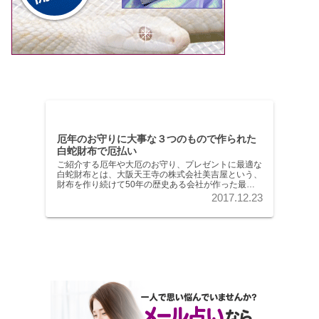
厄年のお守りに大事な３つのもので作られた
白蛇財布で厄払い
ご紹介する厄年や大厄のお守り、プレゼントに最適な
白蛇財布とは、大阪天王寺の株式会社美吉屋という、
財布を作り続けて50年の歴史ある会社が作った最高
品質の財布です。純国産の品質、古き良き日本の伝統
2017.12.23
職人の技が詰まった上質な財布です。