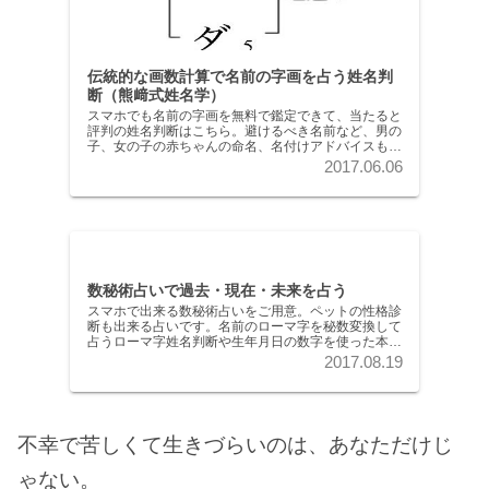
伝統的な画数計算で名前の字画を占う姓名判
断（熊﨑式姓名学）
スマホでも名前の字画を無料で鑑定できて、当たると
評判の姓名判断はこちら。避けるべき名前など、男の
子、女の子の赤ちゃんの命名、名付けアドバイスも豊
富にご用意。知人の名前で姓名判断すると、必ず「だ
2017.06.06
からか！」と言うほど当たる熊﨑式姓名学に基づく姓
名判断です。
数秘術占いで過去・現在・未来を占う
スマホで出来る数秘術占いをご用意。ペットの性格診
断も出来る占いです。名前のローマ字を秘数変換して
占うローマ字姓名判断や生年月日の数字を使った本格
的な数秘術占いが出来ます。数秘術占いの結果に「ゾ
2017.08.19
ッとするくらい当たっている！」と驚かれるでしょ
う。
不幸で苦しくて生きづらいのは、あなただけじ
ゃない。